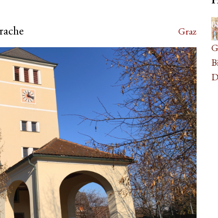
0
prache
Graz
A
G
B
D