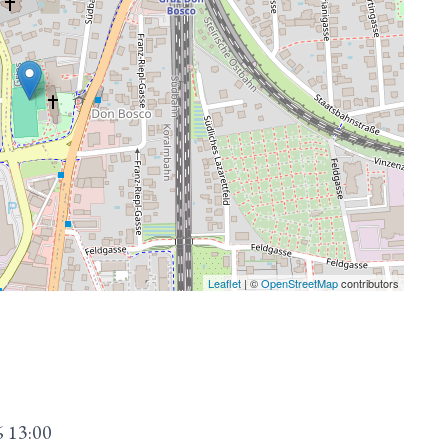
Leaflet
| ©
OpenStreetMap
contributors
6
13:00