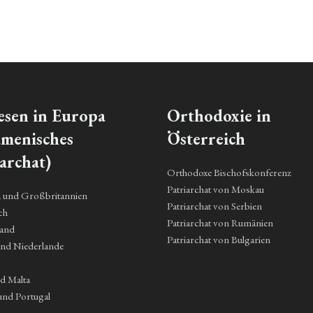
esen in Europa
Orthodoxie in
menisches
Österreich
archat)
Orthodoxe Bischofskonferenz
Patriarchat von Moskau
a und Großbritannien
Patriarchat von Serbien
ch
Patriarchat von Rumänien
land
Patriarchat von Bulgarien
und Niederlande
nd Malta
und Portugal