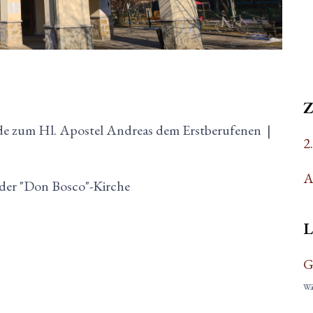
e zum Hl. Apostel Andreas dem Erstberufenen
|
2
A
n der "Don Bosco"-Kirche
L
G
Wäh