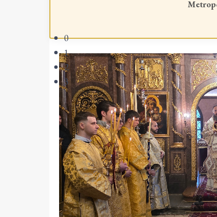
Metropo
Erzbischöfliche Göttliche Liturgie in der He
0
1
2
3