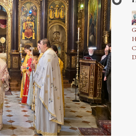
0
A
G
H
C
D