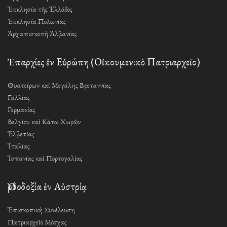
Ἐκκλησία τῆς Ἑλλάδος
Ἐκκλησία Πολωνίας
Ἀρχιεπισκοπὴ Ἀλβανίας
Ἐπαρχίες ἐν Εὐρώπη (Οἰκουμενικὸ Πατριαρχεῖο)
Θυατείρων καὶ Μεγάλης Βρεταννίας
Γαλλίας
Γερμανίας
Βελγίου καὶ Κάτω Χωρῶν
Ἑλβετίας
Ἰταλίας
Ἱσπανίας καὶ Πορτογαλίας
Ὀρθοδοξία ἐν Αὐστρίᾳ
Ἐπισκοπικὴ Συνέλευση
Πατριαρχεῖο Μόσχας