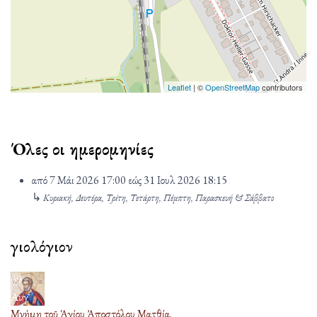
Leaflet
| ©
OpenStreetMap
contributors
Όλες οι ημερομηνίες
από
7 Μάι 2026
17:00
εώς
31 Ιουλ 2026
18:15
↳
Κυριακή, Δευτέρα, Τρίτη, Τετάρτη, Πέμπτη, Παρασκευή & Σάββατο
Ἁγιολόγιον
09
Αυγ
Μνήμη τοῦ Ἁγίου Ἀποστόλου Ματθία.