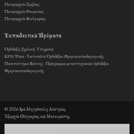
Πατριαρχεῖο Σερβίας
Πατριαρχεῖο Ρουμανίας
Πατριαρχεῖο Βουλγαρίας
Ἐκπαιδευτικὰ Ἱδρύματα
Ὀρθόδοξη Σχολικὴ Ὑπηρεσία
KPH Wien - Ἰνστιτοῦτο Ὀρθοδόξου Θρησκειοπαιδαγωγικῆς
Πανεπιστήμιο Βιέννης - Πρόγραμμα μεταπτυχιακῶν ὀρθοδόξου
Θρησκειοπαιδαγωγικῆς
© 2026 Ἱερὰ Μητρόπολη Αὐστρίας
Ἐξαρχία Οὑγγαρίας καὶ Μεσευρώπης