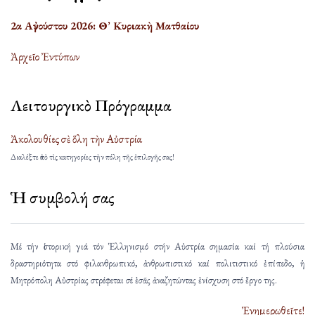
2α Αὐγούστου 2026: Θ’ Κυριακὴ Ματθαίου
Ἀρχεῖο Ἐντύπων
Λειτουργικὸ Πρόγραμμα
Ἀκολουθίες σὲ ὅλη τὴν Αὐστρία
Διαλέξτε ἀπὸ τὶς κατηγορίες τὴν πόλη τῆς ἐπιλογῆς σας!
Ἡ συμβολή σας
Μέ τήν ἱστορική γιά τόν Ἑλληνισμό στήν Αὐστρία σημασία καί τή πλούσια
δραστηριότητα στό φιλανθρωπικό, ἀνθρωπιστικό καί πολιτιστικό ἐπίπεδο, ἡ
Μητρόπολη Αὐστρίας στρέφεται σέ ἐσᾶς ἀναζητώντας ἐνίσχυση στό ἔργο της.
Ἐνημερωθεῖτε!