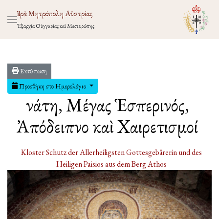
Ἱερὰ Μητρόπολη Αὐστρίας
Ἐξαρχία Οὑγγαρίας καὶ Μεσευρώπης
Εκτύπωση
Προσθήκη στο Ημερολόγιο
Ἐνάτη, Μέγας Ἑσπερινός,
Ἀπόδειπνο καὶ Χαιρετισμοί
Kloster Schutz der Allerheiligsten Gottesgebärerin und des
Heiligen Paisios aus dem Berg Athos