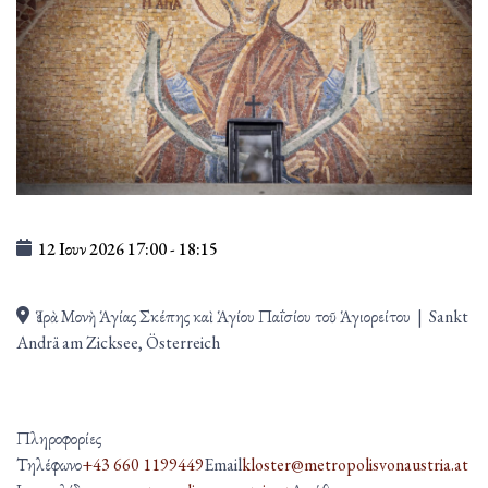
12 Ιουν 2026
17:00
-
18:15
Ἱερὰ Μονὴ Ἁγίας Σκέπης καὶ Ἁγίου Παΐσίου τοῦ Ἁγιορείτου
|
Sankt
Andrä am Zicksee, Österreich
Πληροφορίες
Τηλέφωνο
+43 660 1199449
Email
kloster@metropolisvonaustria.at