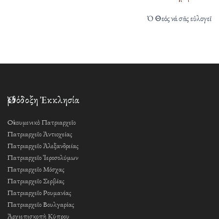
Ὁ Θεός νά σᾶς εὐλογεῖ
Ὀρθόδοξη Ἐκκλησία
Οἰκουμενικὸ Πατριαρχεῖο
Πατριαρχεῖο Ἀντιοχείας
Πατριαρχεῖο Ἀλεξανδρείας
Πατριαρχεῖο Ἱεροσολύμων
Πατριαρχεῖο Μόσχας
Πατριαρχεῖο Σερβίας
Πατριαρχεῖο Ρουμανίας
Πατριαρχεῖο Βουλγαρίας
Ἀρχιεπισκοπὴ Κύπρου