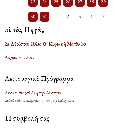
23
24
25
26
27
28
29
3 events
One event
One event
One event
One event
One event
One event
30
31
1
2
3
4
5
Ἐπὶ τὰς Πηγάς
2α Αὐγούστου 2026: Θ’ Κυριακὴ Ματθαίου
Ἀρχεῖο Ἐντύπων
Λειτουργικὸ Πρόγραμμα
Ἀκολουθίες σὲ ὅλη τὴν Αὐστρία
Διαλέξτε ἀπὸ τὶς κατηγορίες τὴν πόλη τῆς ἐπιλογῆς σας!
Ἡ συμβολή σας