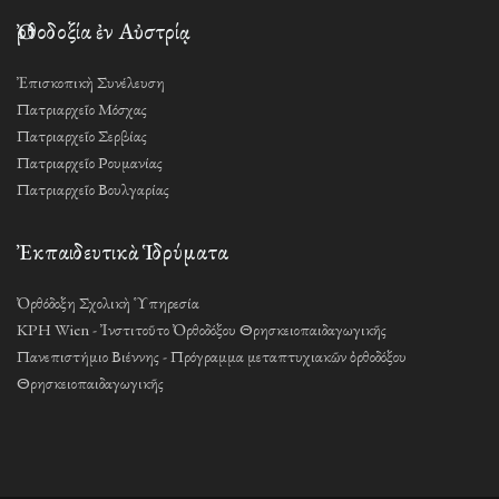
Ὀρθοδοξία ἐν Αὐστρίᾳ
Ἐπισκοπικὴ Συνέλευση
Πατριαρχεῖο Μόσχας
Πατριαρχεῖο Σερβίας
Πατριαρχεῖο Ρουμανίας
Πατριαρχεῖο Βουλγαρίας
Ἐκπαιδευτικὰ Ἱδρύματα
Ὀρθόδοξη Σχολικὴ Ὑπηρεσία
KPH Wien - Ἰνστιτοῦτο Ὀρθοδόξου Θρησκειοπαιδαγωγικῆς
Πανεπιστήμιο Βιέννης - Πρόγραμμα μεταπτυχιακῶν ὀρθοδόξου
Θρησκειοπαιδαγωγικῆς