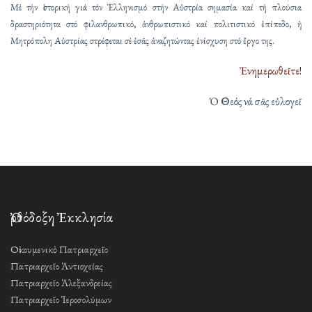
Μέ τήν ἱστορική γιά τόν Ἑλληνισμό στήν Αὐστρία σημασία καί τή πλούσια
δραστηριότητα στό φιλανθρωπικό, ἀνθρωπιστικό καί πολιτιστικό ἐπίπεδο, ἡ
Μητρόπολη Αὐστρίας στρέφεται σέ ἐσᾶς ἀναζητώντας ἐνίσχυση στό ἔργο της.
Ἐνημερωθεῖτε!
Ὁ Θεός νά σᾶς εὐλογεῖ
Ὀρθόδοξη Ἐκκλησία
Οἰκουμενικὸ Πατριαρχεῖο
Πατριαρχεῖο Ἀντιοχείας
Πατριαρχεῖο Ἀλεξανδρείας
Πατριαρχεῖο Ἱεροσολύμων