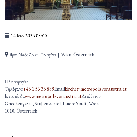
14 Ιουν 2026
08:00
Ἱερὸς Ναὸς Ἁγίου Γεωργίου
|
Wien, Österreich
Πληροφορίες
Τηλέφωνο
+43 1 53 33 889
Email
kirche@metropolisvonaustria.at
Ιστοσελίδα
www.metropolisvonaustria.at
Διεύθυνση
Griechengasse, Stubenviertel, Innere Stadt, Wien
1010, Österreich