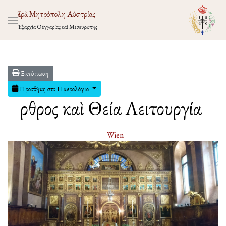
Ἱερὰ Μητρόπολη Αὐστρίας
Ἐξαρχία Οὑγγαρίας καὶ Μεσευρώπης
Εκτύπωση
Προσθήκη στο Ημερολόγιο
Ὄρθρος καὶ Θεία Λειτουργία
Wien