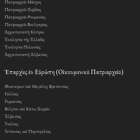
Πατριαρχεῖο Μόσχας
Πατριαρχεῖο Σερβίας
Πατριαρχεῖο Ρουμανίας
Πατριαρχεῖο Βουλγαρίας
Ἀρχιεπισκοπὴ Κύπρου
Ἐκκλησία τῆς Ἑλλάδος
Ἐκκλησία Πολωνίας
Ἀρχιεπισκοπὴ Ἀλβανίας
Ἐπαρχίες ἐν Εὐρώπη (Οἰκουμενικὸ Πατριαρχεῖο)
Θυατείρων καὶ Μεγάλης Βρεταννίας
Γαλλίας
Γερμανίας
Βελγίου καὶ Κάτω Χωρῶν
Ἑλβετίας
Ἰταλίας
Ἱσπανίας καὶ Πορτογαλίας