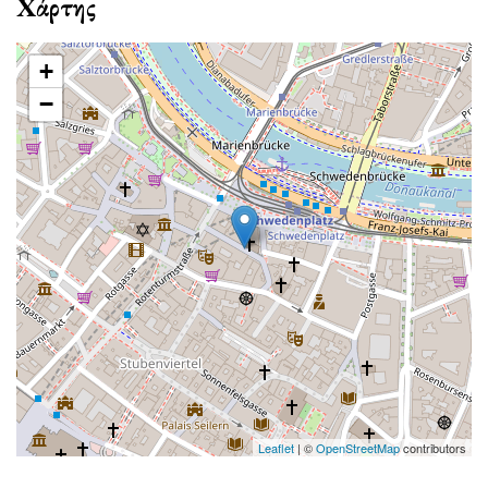
Χάρτης
+
−
Leaflet
| ©
OpenStreetMap
contributors