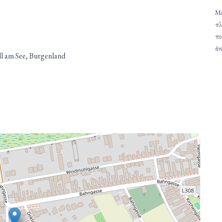
Μέ
πλ
πο
ἀν
dl am See, Burgenland