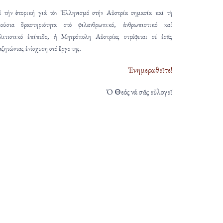
 τήν ἱστορική γιά τόν Ἑλληνισμό στήν Αὐστρία σημασία καί τή
ούσια δραστηριότητα στό φιλανθρωπικό, ἀνθρωπιστικό καί
λιτιστικό ἐπίπεδο, ἡ Μητρόπολη Αὐστρίας στρέφεται σέ ἐσᾶς
αζητώντας ἐνίσχυση στό ἔργο της.
Ἐνημερωθεῖτε!
Ὁ Θεός νά σᾶς εὐλογεῖ