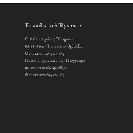
Ἐκπαιδευτικὰ Ἱδρύματα
Ὀρθόδοξη Σχολικὴ Ὑπηρεσία
KPH Wien - Ἰνστιτοῦτο Ὀρθοδόξου
Θρησκειοπαιδαγωγικῆς
Πανεπιστήμιο Βιέννης - Πρόγραμμα
μεταπτυχιακῶν ὀρθοδόξου
Θρησκειοπαιδαγωγικῆς