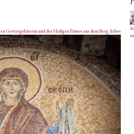
0
Α
Ἀν
sten Gottesgebärerin und des Heiligen Paisios aus dem Berg Athos
κα