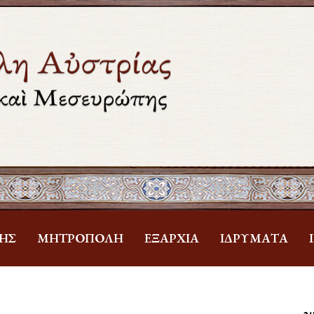
ΗΣ
ΜΗΤΡΌΠΟΛΗ
ἘΞΑΡΧΊΑ
ἹΔΡΎΜΑΤΑ
Ἁ