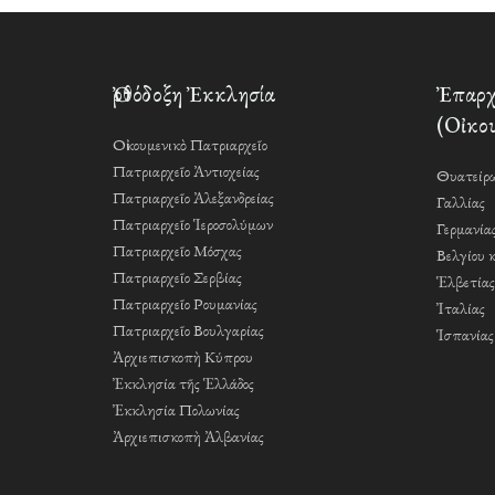
Ὀρθόδοξη Ἐκκλησία
Ἐπαρχί
(Οἰκου
Οἰκουμενικὸ Πατριαρχεῖο
Πατριαρχεῖο Ἀντιοχείας
Θυατείρω
Πατριαρχεῖο Ἀλεξανδρείας
Γαλλίας
Πατριαρχεῖο Ἱεροσολύμων
Γερμανία
Πατριαρχεῖο Μόσχας
Βελγίου 
Πατριαρχεῖο Σερβίας
Ἑλβετίας
Πατριαρχεῖο Ρουμανίας
Ἰταλίας
Πατριαρχεῖο Βουλγαρίας
Ἱσπανίας
Ἀρχιεπισκοπὴ Κύπρου
Ἐκκλησία τῆς Ἑλλάδος
Ἐκκλησία Πολωνίας
Ἀρχιεπισκοπὴ Ἀλβανίας