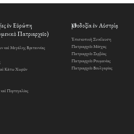
ες ἐν Εὐρώπη
Ὀρθοδοξία ἐν Αὐστρίᾳ
μενικὸ Πατριαρχεῖο)
Ἐπισκοπικὴ Συνέλευση
Πατριαρχεῖο Μόσχας
ν καὶ Μεγάλης Βρεταννίας
Πατριαρχεῖο Σερβίας
Πατριαρχεῖο Ρουμανίας
ς
Πατριαρχεῖο Βουλγαρίας
καὶ Κάτω Χωρῶν
 καὶ Πορτογαλίας