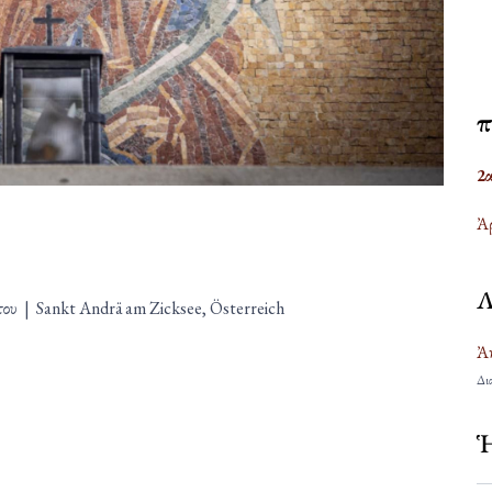
Ἐ
2
Ἀρ
Λ
του
|
Sankt Andrä am Zicksee, Österreich
Ἀκ
Δια
Ἡ