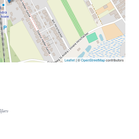
Leaflet
| ©
OpenStreetMap
contributors
άββατο