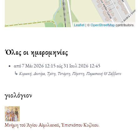
Leaflet
| ©
OpenStreetMap
contributors
Όλες οι ημερομηνίες
από
7 Μάι 2026
12:15
εώς
31 Ιουλ 2026
12:45
↳
Κυριακή, Δευτέρα, Τρίτη, Τετάρτη, Πέμπτη, Παρασκευή & Σάββατο
Ἁγιολόγιον
08
Αυγ
Μνήμη τοῦ Ἁγίου Αἰμιλιανοῦ, Ἐπισκόπου Κυζίκου.