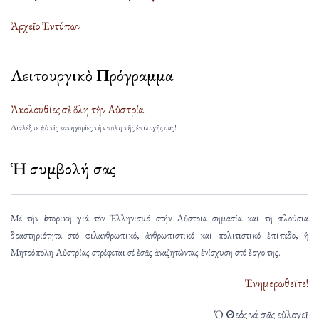
Ἀρχεῖο Ἐντύπων
Λειτουργικὸ Πρόγραμμα
Ἀκολουθίες σὲ ὅλη τὴν Αὐστρία
Διαλέξτε ἀπὸ τὶς κατηγορίες τὴν πόλη τῆς ἐπιλογῆς σας!
Ἡ συμβολή σας
Μέ τήν ἱστορική γιά τόν Ἑλληνισμό στήν Αὐστρία σημασία καί τή πλούσια
δραστηριότητα στό φιλανθρωπικό, ἀνθρωπιστικό καί πολιτιστικό ἐπίπεδο, ἡ
Μητρόπολη Αὐστρίας στρέφεται σέ ἐσᾶς ἀναζητώντας ἐνίσχυση στό ἔργο της.
Ἐνημερωθεῖτε!
Ὁ Θεός νά σᾶς εὐλογεῖ