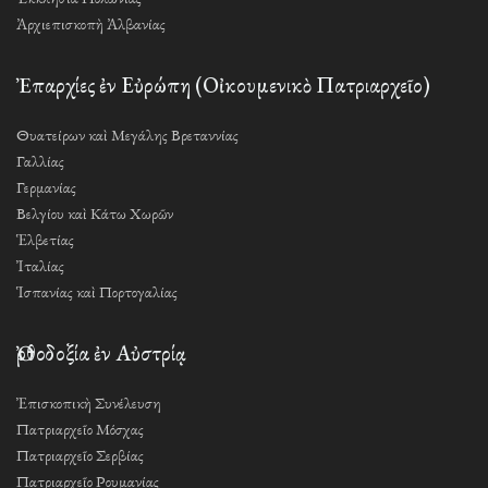
Ἀρχιεπισκοπὴ Ἀλβανίας
Ἐπαρχίες ἐν Εὐρώπη (Οἰκουμενικὸ Πατριαρχεῖο)
Θυατείρων καὶ Μεγάλης Βρεταννίας
Γαλλίας
Γερμανίας
Βελγίου καὶ Κάτω Χωρῶν
Ἑλβετίας
Ἰταλίας
Ἱσπανίας καὶ Πορτογαλίας
Ὀρθοδοξία ἐν Αὐστρίᾳ
Ἐπισκοπικὴ Συνέλευση
Πατριαρχεῖο Μόσχας
Πατριαρχεῖο Σερβίας
Πατριαρχεῖο Ρουμανίας