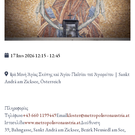
17 Ιουν 2026
12:15
-
12:45
Ἱερὰ Μονὴ Ἁγίας Σκέπης καὶ Ἁγίου Παΐσίου τοῦ Ἁγιορείτου
|
Sankt
Andrä am Zicksee, Österreich
Πληροφορίες
Τηλέφωνο
+43 660 1199449
Email
kloster@metropolisvonaustria.at
Ιστοσελίδα
www.metropolisvonaustria.at
Διεύθυνση
39, Bahngasse, Sankt Andrä am Zicksee, Bezirk Neusiedl am See,