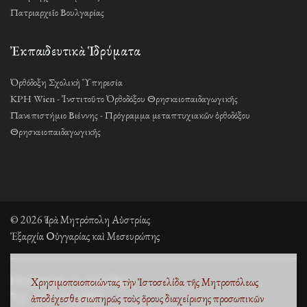
Πατριαρχεῖο Βουλγαρίας
Ἐκπαιδευτικὰ Ἱδρύματα
Ὀρθόδοξη Σχολικὴ Ὑπηρεσία
KPH Wien - Ἰνστιτοῦτο Ὀρθοδόξου Θρησκειοπαιδαγωγικῆς
Πανεπιστήμιο Βιέννης - Πρόγραμμα μεταπτυχιακῶν ὀρθοδόξου
Θρησκειοπαιδαγωγικῆς
© 2026 Ἱερὰ Μητρόπολη Αὐστρίας
Ἐξαρχία Οὑγγαρίας καὶ Μεσευρώπης
Fleischmarkt 13, 1010 Wien
Χρησιμοποιοποιώντας τὴν Ἰστοσελίδα τῆς Μητροπόλεως
Τηλ. +43 1 53 33 889
ἀποδέχεσθε σιωπηρῶς τοὺς
ὅρους διαχείρισης προσωπικῶν