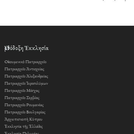
Ὀρθόδοξη Ἐκκλησία
Οἰκουμενικὸ Πατριαρχεῖο
Πατριαρχεῖο Ἀντιοχείας
Πατριαρχεῖο Ἀλεξανδρείας
Πατριαρχεῖο Ἱεροσολύμων
Πατριαρχεῖο Μόσχας
Πατριαρχεῖο Σερβίας
Πατριαρχεῖο Ρουμανίας
Πατριαρχεῖο Βουλγαρίας
Ἀρχιεπισκοπὴ Κύπρου
Ἐκκλησία τῆς Ἑλλάδος
Ἐκκλησία Πολωνίας