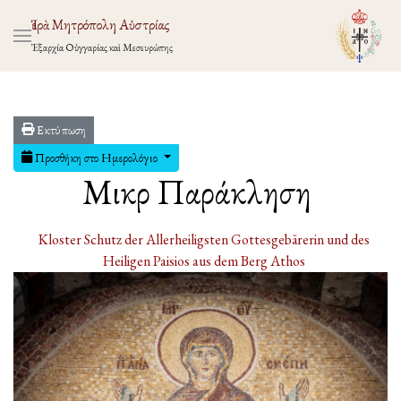
Ἱερὰ Μητρόπολη Αὐστρίας
Ἐξαρχία Οὑγγαρίας καὶ Μεσευρώπης
Εκτύπωση
Προσθήκη στο Ημερολόγιο
Μικρὰ Παράκληση
Kloster Schutz der Allerheiligsten Gottesgebärerin und des
Heiligen Paisios aus dem Berg Athos