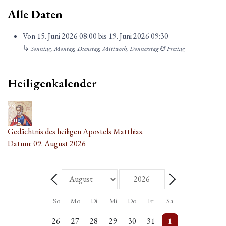
Alle Daten
Von
15. Juni 2026
08:00
bis
19. Juni 2026
09:30
↳
Sonntag, Montag, Dienstag, Mittwoch, Donnerstag & Freitag
Heiligenkalender
09
Aug.
Gedächtnis des heiligen Apostels Matthias.
Datum:
09. August 2026
Monat
Jahr
Zurück - Monat
Weiter - Monat
So
Mo
Di
Mi
Do
Fr
Sa
5 Veranstaltungen
Einzelne Veranstaltung
2 Veranstaltungen
Einzelne Veranstaltung
2 Veranstaltungen
Einzelne Veranstaltung
5 Veranstaltungen
26
27
28
29
30
31
1