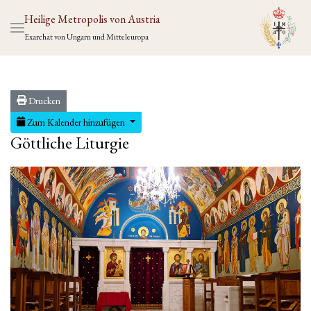
Heilige Metropolis von Austria
Exarchat von Ungarn und Mitteleuropa
Drucken
Zum Kalender hinzufügen
Göttliche Liturgie