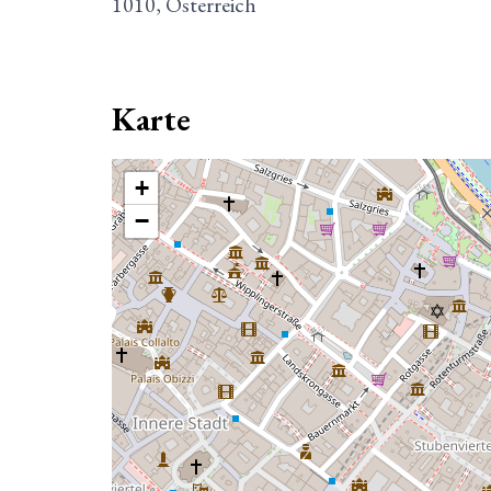
1010, Österreich
Karte
+
−