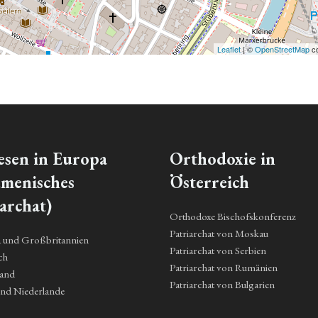
Leaflet
| ©
OpenStreetMap
co
esen in Europa
Orthodoxie in
menisches
Österreich
archat)
Orthodoxe Bischofskonferenz
Patriarchat von Moskau
a und Großbritannien
Patriarchat von Serbien
ch
Patriarchat von Rumänien
land
Patriarchat von Bulgarien
und Niederlande