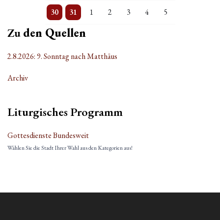
3 Veranstaltungen
Einzelne Veranstaltung
Einzelne Veranstaltung
Einzelne Veranstaltung
Einzelne Veranstaltung
Einzelne Veranstaltung
Einzelne Veranstaltung
30
31
1
2
3
4
5
Zu
den Quellen
2.8.2026: 9. Sonntag nach Matthäus
Archiv
Liturgisches Programm
Gottesdienste Bundesweit
Wählen Sie die Stadt Ihrer Wahl aus den Kategorien aus!