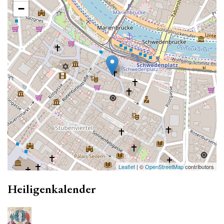
−
Leaflet
| ©
OpenStreetMap
contributors
Heiligenkalender
06