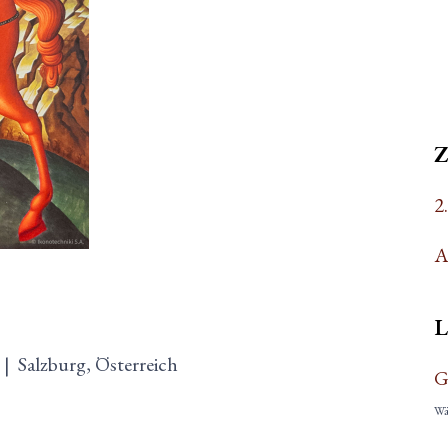
2
A
L
|
Salzburg, Österreich
G
Wäh