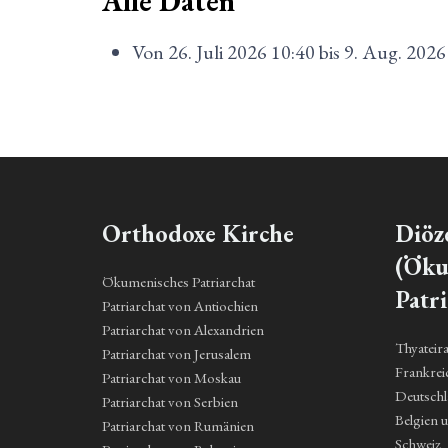
Alle Daten
Von
26. Juli 2026
10:40
bis
9. Aug. 2026
Orthodoxe Kirche
Diöz
(Öku
Ökumenisches Patriarchat
Patri
Patriarchat von Antiochien
Patriarchat von Alexandrien
Thyateir
Patriarchat von Jerusalem
Frankrei
Patriarchat von Moskau
Deutsch
Patriarchat von Serbien
Belgien 
Patriarchat von Rumänien
Schweiz