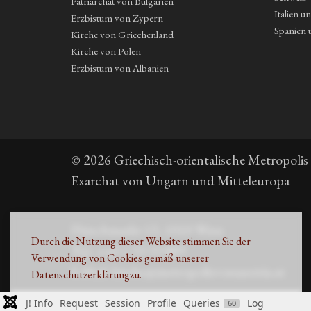
Patriarchat von Bulgarien
Italien u
Erzbistum von Zypern
Spanien 
Kirche von Griechenland
Kirche von Polen
Erzbistum von Albanien
© 2026 Griechisch-orientalische Metropolis
Exarchat von Ungarn und Mitteleuropa
Fleischmarkt 13, 1010 Wien
Durch die Nutzung dieser Website stimmen Sie der
Τηλ. +43 1 53 33 889
Verwendung von Cookies gemäß unserer
E-Mail: kirche@metropolisvonaustria.at
Datenschutzerklärung
zu.
J! Info
Request
Session
Profile
Queries
Log
60