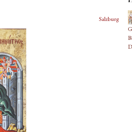
0
Salzburg
A
G
B
D