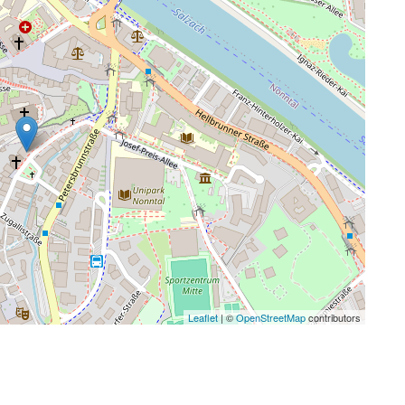
Leaflet
| ©
OpenStreetMap
contributors